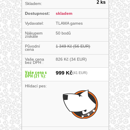
2 ks
Skladem:
Dostupnost:
skladem
Vydavatel:
TLAMA games
Nákupem
50 bodů
získáte
Původní
1 349 Kč
(56 EUR)
cena
Vaše cena
826 Kč
(34 EUR)
bez DPH :
Vaše cena s
999 Kč
(41 EUR)
DPH (21 %):
Hlídací pes: