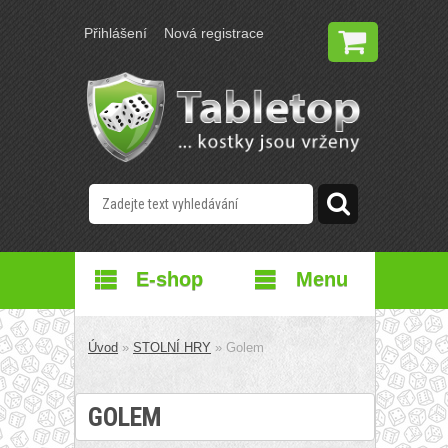
Přihlášení
Nová registrace
E-shop
Menu
Úvod
»
STOLNÍ HRY
»
Golem
GOLEM