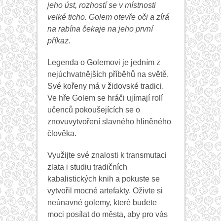
jeho úst, rozhostí se v místnosti
velké ticho. Golem otevře oči a zírá
na rabína čekaje na jeho první
příkaz.
Legenda o Golemovi je jedním z
nejúchvatnějších příběhů na světě.
Své kořeny má v židovské tradici.
Ve hře Golem se hráči ujímají rolí
učenců pokoušejících se o
znovuvytvoření slavného hliněného
člověka.
Využijte své znalosti k transmutaci
zlata i studiu tradičních
kabalistických knih a pokuste se
vytvořil mocné artefakty. Oživte si
neúnavné golemy, které budete
moci posílat do města, aby pro vás