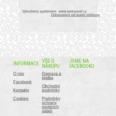
Vytvořeno systémem
www.webareal.cz
Odstoupení od kupní smlouvy
VŠE O
JSME NA
INFORMACE
NÁKUPU
FACEBOOKU
O nás
Doprava a
platba
Facebook
Obchodní
Kontakty
podmínky
Cookies
Podmínky
ochrany
osobních
údajů