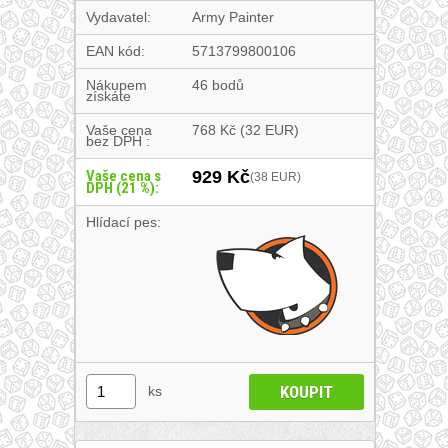
Vydavatel:
Army Painter
EAN kód:
5713799800106
Nákupem
46 bodů
získáte
Vaše cena
768 Kč
(32 EUR)
bez DPH :
Vaše cena s
929 Kč
(38 EUR)
DPH (21 %):
Hlídací pes:
ks