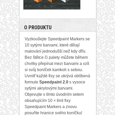
O PRODUKTU
Vyzkoušejte Speedpaint Markers se
10 sytými barvami, které dělají
malování jednodušší než kdy dřív.
Bez štětce či palety můžete během
chvilky přepínat mezi barvami a vzít
si svůj koníček kamkoli s sebou.
Uvnitř každé fixy se ukrývá oblíbená
formule
Speedpaint 2.0
s vysoce
sytými akrylovými barvami.
Objevujte s tímto úvodním setem
obsahujícím 10 × 6ml fixy
Speedpaint Markers a znovu
posuňte hranice svého koníčku!