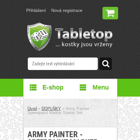
Přihlášení
Nová registrace
E-shop
Menu
Úvod
»
DOPLŇKY
»
Army Painter -
Speedpaint Marker Starter Set
ARMY PAINTER -